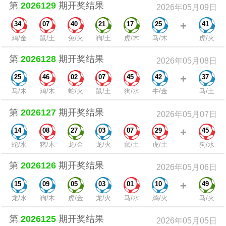
第
2026129
期开奖结果
2026年05月09日
+
34
07
40
21
17
25
41
鸡/金
鼠/土
兔/火
狗/土
虎/木
马/木
虎/火
第
2026128
期开奖结果
2026年05月08日
+
25
46
02
07
45
42
37
马/木
鸡/木
蛇/火
鼠/土
狗/水
牛/金
马/土
第
2026127
期开奖结果
2026年05月07日
+
14
08
27
03
07
29
45
蛇/水
猪/木
龙/金
龙/火
鼠/土
虎/土
狗/水
第
2026126
期开奖结果
2026年05月06日
+
15
09
05
03
01
10
49
龙/水
狗/木
虎/金
龙/火
马/水
鸡/火
马/火
第
2026125
期开奖结果
2026年05月05日