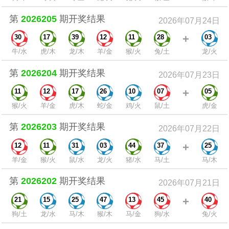
第
2026205
期开奖结果
2026年07月24日
+
30
17
39
12
11
28
03
牛/水
虎/木
龙/木
羊/金
猴/火
兔/土
龙/火
第
2026204
期开奖结果
2026年07月23日
+
11
12
17
26
10
07
05
猴/火
羊/金
虎/木
蛇/金
鸡/火
鼠/土
虎/金
第
2026203
期开奖结果
2026年07月22日
+
12
11
31
03
44
37
25
羊/金
猴/火
鼠/水
龙/火
猪/水
马/土
马/木
第
2026202
期开奖结果
2026年07月21日
+
21
15
25
47
13
45
40
狗/土
龙/水
马/木
猴/木
马/金
狗/水
兔/火