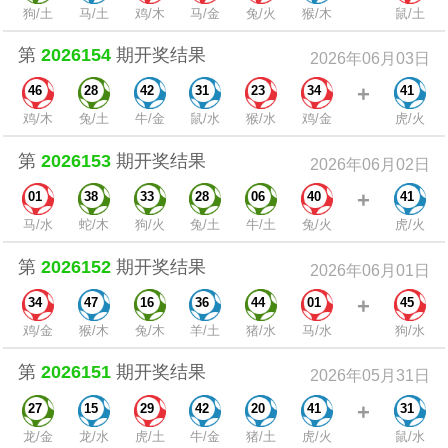
狗/土
马/土
鸡/木
马/金
兔/火
猴/木
鼠/土
第
2026154
期开奖结果
2026年06月03日
+
46
28
42
31
23
34
41
鸡/木
兔/土
牛/金
鼠/水
猴/水
鸡/金
虎/火
第
2026153
期开奖结果
2026年06月02日
+
01
38
33
28
06
40
41
马/水
蛇/木
狗/火
兔/土
牛/土
兔/火
虎/火
第
2026152
期开奖结果
2026年06月01日
+
34
47
16
36
44
01
45
鸡/金
猴/木
兔/木
羊/土
猪/水
马/水
狗/水
第
2026151
期开奖结果
2026年05月31日
+
27
15
29
42
20
41
31
龙/金
龙/水
虎/土
牛/金
猪/土
虎/火
鼠/水