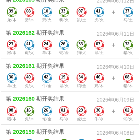
2026年06月12日
+
39
08
10
33
07
41
37
龙/木
猪/木
鸡/火
狗/火
鼠/土
虎/火
马/土
第
2026162
期开奖结果
2026年06月11日
+
23
41
24
26
33
07
32
猴/水
虎/火
羊/木
蛇/金
狗/火
鼠/土
猪/火
第
2026161
期开奖结果
2026年06月10日
+
36
40
42
19
34
46
08
羊/土
兔/火
牛/金
鼠/火
鸡/金
鸡/木
猪/木
第
2026160
期开奖结果
2026年06月09日
+
08
16
26
01
29
30
02
猪/木
兔/木
蛇/金
马/水
虎/土
牛/水
蛇/火
第
2026159
期开奖结果
2026年06月08日