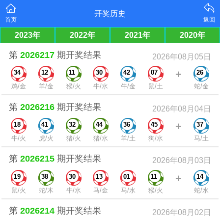
开奖历史
首页
返回
2023年
2022年
2021年
2020年
第
2026217
期开奖结果
2026年08月05日
+
34
12
11
30
42
07
26
鸡/金
羊/金
猴/火
牛/水
牛/金
鼠/土
蛇/金
第
2026216
期开奖结果
2026年08月04日
+
18
41
32
44
36
45
37
牛/火
虎/火
猪/火
猪/水
羊/土
狗/水
马/土
第
2026215
期开奖结果
2026年08月03日
+
19
38
30
13
01
11
14
鼠/火
蛇/木
牛/水
马/金
马/水
猴/火
蛇/水
第
2026214
期开奖结果
2026年08月02日