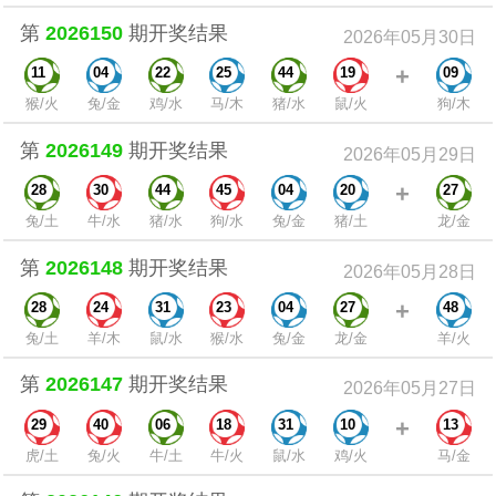
第
2026150
期开奖结果
2026年05月30日
+
11
04
22
25
44
19
09
猴/火
兔/金
鸡/水
马/木
猪/水
鼠/火
狗/木
第
2026149
期开奖结果
2026年05月29日
+
28
30
44
45
04
20
27
兔/土
牛/水
猪/水
狗/水
兔/金
猪/土
龙/金
第
2026148
期开奖结果
2026年05月28日
+
28
24
31
23
04
27
48
兔/土
羊/木
鼠/水
猴/水
兔/金
龙/金
羊/火
第
2026147
期开奖结果
2026年05月27日
+
29
40
06
18
31
10
13
虎/土
兔/火
牛/土
牛/火
鼠/水
鸡/火
马/金