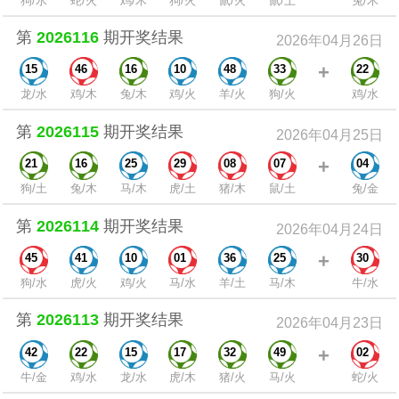
狗/水
蛇/火
鸡/木
狗/火
鼠/火
鼠/土
兔/木
第
2026116
期开奖结果
2026年04月26日
+
15
46
16
10
48
33
22
龙/水
鸡/木
兔/木
鸡/火
羊/火
狗/火
鸡/水
第
2026115
期开奖结果
2026年04月25日
+
21
16
25
29
08
07
04
狗/土
兔/木
马/木
虎/土
猪/木
鼠/土
兔/金
第
2026114
期开奖结果
2026年04月24日
+
45
41
10
01
36
25
30
狗/水
虎/火
鸡/火
马/水
羊/土
马/木
牛/水
第
2026113
期开奖结果
2026年04月23日
+
42
22
15
17
32
49
02
牛/金
鸡/水
龙/水
虎/木
猪/火
马/火
蛇/火